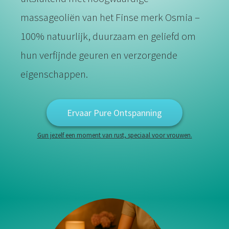
 op de
massageoliën van het Finse merk Osmia –
e. Hierdoor
 website-
100% natuurlijk, duurzaam en geliefd om
ren
hun verfijnde geuren en verzorgende
nte
enties
eigenschappen.
gebaseerd
 gedrag van
ezoeker.
Ervaar Pure Ontspanning
Gun jezelf een moment van rust, speciaal voor vrouwen.
uren