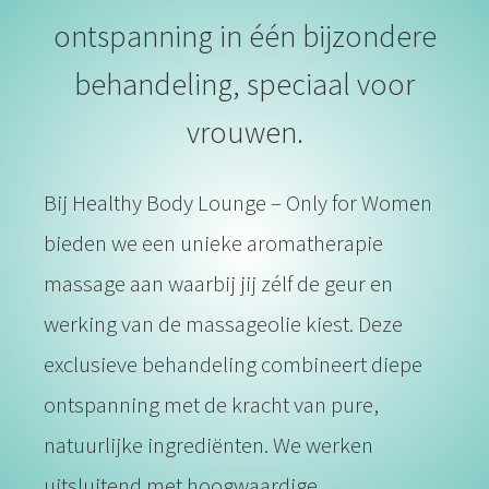
s kan de
ontspanning in één bijzondere
e niet
oneren.
behandeling, speciaal voor
ieken
vrouwen.
ische
s worden
kt om
Bij Healthy Body Lounge – Only for Women
em
bieden we een unieke aromatherapie
tie te
elen over
massage aan waarbij jij zélf de geur en
drag van
werking van de massageolie kiest. Deze
zoeker op
site.
exclusieve behandeling combineert diepe
ing
ontspanning met de kracht van pure,
ingcookies
natuurlijke ingrediënten. We werken
 gebruikt
uitsluitend met hoogwaardige
oekers te